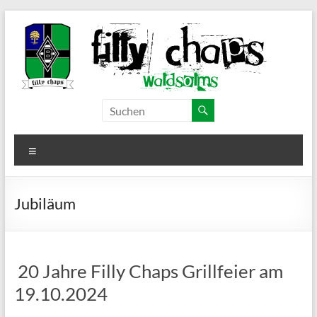
Zum
Inhalt
springen
Filly Chaps
Borussia
Mönchengladbach
–
Fanclub
Menü
Waldsolms
Jubiläum
20 Jahre Filly Chaps Grillfeier am
19.10.2024