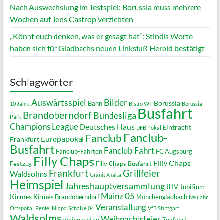
Nach Auswechslung im Testspiel: Borussia muss mehrere
Wochen auf Jens Castrop verzichten
„Könnt euch denken, was er gesagt hat“: Stindls Worte
haben sich für Gladbachs neuen Linksfuß Herold bestätigt
Schlagwörter
Auswärtsspiel
Bilder
Borussia
Bahn
10 Jahre
Bistro WT
Borussia
Busfahrt
Brandoberndorf
Bundesliga
Park
Champions League
Deutsches Haus
Eintracht
DFB Pokal
Fanclub-
Fanclub
Europapokal
Frankfurt
Busfahrt
Fanclub Fahrt
Fanclub-Fahrten
FC Augsburg
Filly Chaps
Filly Chaps
Festzug
Filly Chaps Busfahrt
Grillfeier
Frankfurt
Waldsolms
Granit Xhaka
Heimspiel
Jahreshauptversammlung
JHV
Jubiläum
Mainz 05
Kirmes
Kirmes Brandoberndorf
Mönchengladbach
Neujahr
Veranstaltung
Ortspokal
Peniel Mlapa
Schalke 04
VfB Stuttgart
Waldsolms
Weihnachtsfeier
weihnachten
Zugfahrt