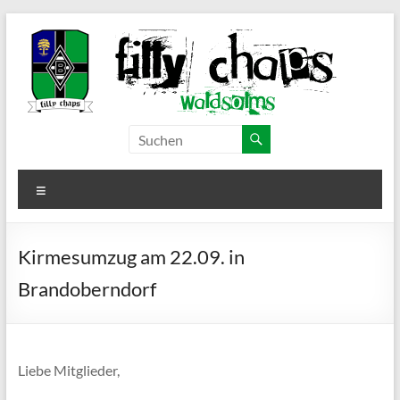
Zum
Inhalt
springen
Filly Chaps
Borussia
Mönchengladbach
–
Fanclub
Menü
Waldsolms
Kirmesumzug am 22.09. in
Brandoberndorf
Liebe Mitglieder,