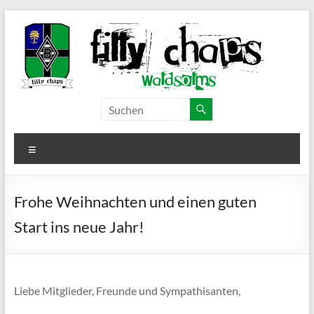
Zum
Inhalt
springen
Filly Chaps
Borussia
Mönchengladbach
–
Fanclub
Menü
Waldsolms
Frohe Weihnachten und einen guten
Start ins neue Jahr!
Liebe Mitglieder, Freunde und Sympathisanten,