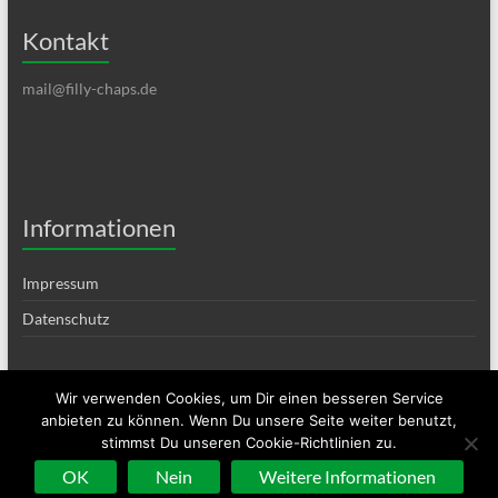
Kontakt
mail@filly-chaps.de
Informationen
Impressum
Datenschutz
Wir verwenden Cookies, um Dir einen besseren Service
anbieten zu können. Wenn Du unsere Seite weiter benutzt,
Copyright © 2026
Filly Chaps – Waldsolms
. Alle Rechte vorbehalten. Theme
stimmst Du unseren Cookie-Richtlinien zu.
Spacious
von ThemeGrill. Präsentiert von:
WordPress
.
OK
Nein
Weitere Informationen
Impressum
Datenschutz