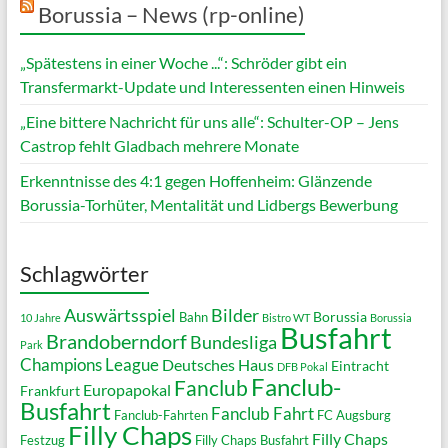
Borussia – News (rp-online)
„Spätestens in einer Woche ...“: Schröder gibt ein
Transfermarkt-Update und Interessenten einen Hinweis
„Eine bittere Nachricht für uns alle“: Schulter-OP – Jens
Castrop fehlt Gladbach mehrere Monate
Erkenntnisse des 4:1 gegen Hoffenheim: Glänzende
Borussia-Torhüter, Mentalität und Lidbergs Bewerbung
Schlagwörter
Auswärtsspiel
Bilder
Borussia
Bahn
10 Jahre
Bistro WT
Borussia
Busfahrt
Brandoberndorf
Bundesliga
Park
Champions League
Deutsches Haus
Eintracht
DFB Pokal
Fanclub-
Fanclub
Europapokal
Frankfurt
Busfahrt
Fanclub Fahrt
Fanclub-Fahrten
FC Augsburg
Filly Chaps
Filly Chaps
Festzug
Filly Chaps Busfahrt