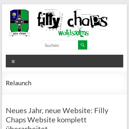
Zum
Inhalt
springen
Filly Chaps
Borussia
Mönchengladbach
–
Fanclub
Menü
Waldsolms
Relaunch
Neues Jahr, neue Website: Filly
Chaps Website komplett
überarbeitet