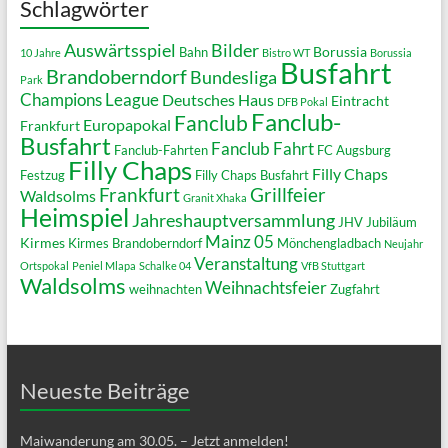
Schlagwörter
Auswärtsspiel
Bilder
Borussia
Bahn
10 Jahre
Bistro WT
Borussia
Busfahrt
Brandoberndorf
Bundesliga
Park
Champions League
Deutsches Haus
Eintracht
DFB Pokal
Fanclub-
Fanclub
Europapokal
Frankfurt
Busfahrt
Fanclub Fahrt
Fanclub-Fahrten
FC Augsburg
Filly Chaps
Filly Chaps
Festzug
Filly Chaps Busfahrt
Grillfeier
Frankfurt
Waldsolms
Granit Xhaka
Heimspiel
Jahreshauptversammlung
JHV
Jubiläum
Mainz 05
Kirmes
Kirmes Brandoberndorf
Mönchengladbach
Neujahr
Veranstaltung
Ortspokal
Peniel Mlapa
Schalke 04
VfB Stuttgart
Waldsolms
Weihnachtsfeier
weihnachten
Zugfahrt
Neueste Beiträge
Maiwanderung am 30.05. – Jetzt anmelden!