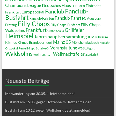
Park
Champions League
Deutsches Haus
Eintracht
DFB Pokal
Fanclub-
Fanclub
Europapokal
Frankfurt
Busfahrt
Fanclub Fahrt
Fanclub-Fahrten
FC Augsburg
Filly Chaps
Filly Chaps
Festzug
Filly Chaps Busfahrt
Grillfeier
Frankfurt
Waldsolms
Granit Xhaka
Heimspiel
Jahreshauptversammlung
JHV
Jubiläum
Mainz 05
Kirmes
Kirmes Brandoberndorf
Mönchengladbach
Neujahr
Veranstaltung
Ortspokal
Peniel Mlapa
Schalke 04
VfB Stuttgart
Waldsolms
Weihnachtsfeier
weihnachten
Zugfahrt
Neueste Beiträge
Maiwanderung am 30.05. – Jetzt anmelden!
Busfahrt am 16.05. gegen Hoffenheim. Jetzt anmelden!
Busfahrt am 13.12. gegen Wolfsburg. Jetzt anmelden!