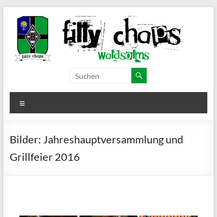
Zum
Inhalt
springen
Filly Chaps
Borussia
Mönchengladbach
–
Fanclub
Menü
Waldsolms
Bilder: Jahreshauptversammlung und
Grillfeier 2016