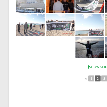
[SHOW SLI
◄
1
2
3