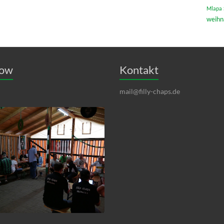
Mlapa
weihn
how
Kontakt
mail@filly-chaps.de