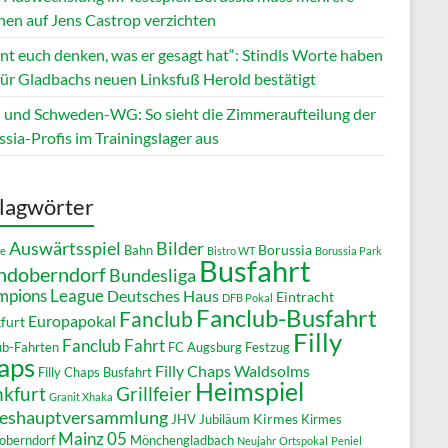
en auf Jens Castrop verzichten
nt euch denken, was er gesagt hat“: Stindls Worte haben
 für Gladbachs neuen Linksfuß Herold bestätigt
 und Schweden-WG: So sieht die Zimmeraufteilung der
sia-Profis im Trainingslager aus
lagwörter
Auswärtsspiel
Bilder
Borussia
Bahn
re
Bistro WT
Borussia Park
Busfahrt
ndoberndorf
Bundesliga
pions League
Deutsches Haus
Eintracht
DFB Pokal
Fanclub-Busfahrt
Fanclub
Europapokal
furt
Filly
Fanclub Fahrt
ub-Fahrten
FC Augsburg
Festzug
aps
Filly Chaps Waldsolms
Filly Chaps Busfahrt
Heimspiel
Grillfeier
nkfurt
Granit Xhaka
reshauptversammlung
Kirmes
JHV
Jubiläum
Kirmes
Mainz 05
oberndorf
Mönchengladbach
Neujahr
Ortspokal
Peniel