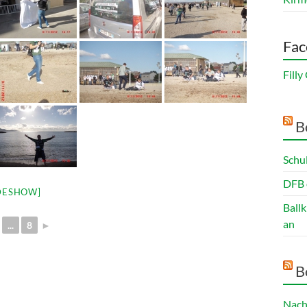
Fac
Fill
B
Schu
DFB 
DESHOW]
Ball
an
...
8
►
B
Nach