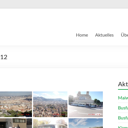
Home
Aktuelles
Übe
012
Akt
Maiw
Busf
Busf
Kirm