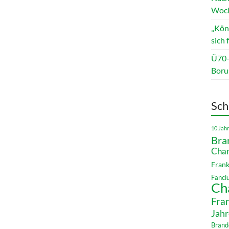
Woch
„Kön
sich
Ü70-
Borus
Sch
10 Jah
Bra
Cham
Frank
Fancl
Ch
Fra
Jah
Brand